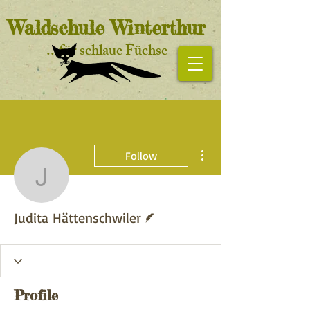
Waldschule Winterthur
...für schlaue Füchse
Startseite
More actions
Follow
Judita Hättenschwiler
Writer
Judita Hättenschwiler
Profile