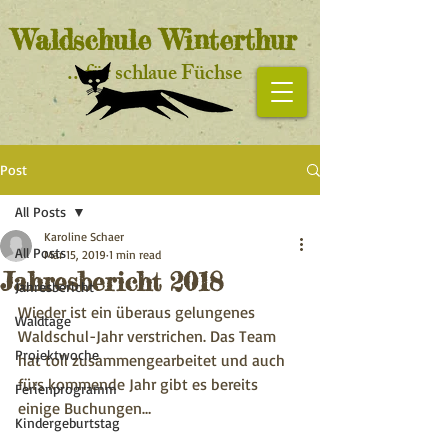
Waldschule Winterthur
...für schlaue Füchse
Startseite
Post
All Posts
Karoline Schaer
All Posts
Mar 15, 2019
1 min read
Jahresbericht 2018
Jahresbericht
Wieder ist ein überaus gelungenes 
Waldtage
Waldschul-Jahr verstrichen. Das Team 
Projektwoche
hat toll zusammengearbeitet und auch 
fürs kommende Jahr gibt es bereits 
Ferienprogramm
einige Buchungen…
Kindergeburtstag