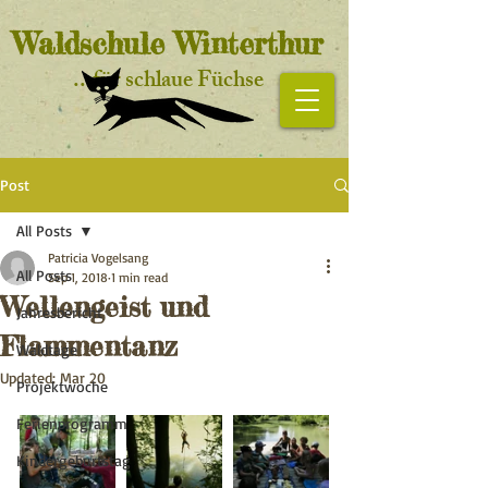
Waldschule Winterthur
...für schlaue Füchse
Startseite
Post
All Posts
Patricia Vogelsang
All Posts
Sep 1, 2018
1 min read
Wellengeist und
Jahresbericht
Flammentanz
Waldtage
Updated:
Mar 20
Projektwoche
Ferienprogramm
Kindergeburtstag