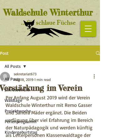
Waldschule Winterthur
...für schlaue Füchse
Startseite
Post
All Posts
sekretariat673
All Posts
Aug 18, 2019
1 min read
Verstärkung im Verein
Jahresbericht
Per Anfang August 2019 wird der Verein 
Waldtage
Waldschule Winterthur mit Remo Gasser 
Projektwoche
und Sandra Mäder ergänzt. Die Beiden 
verfügung über viel Erfahrung im Bereich 
Ferienprogramm
der Naturpädagogik und werden künftig 
Kindergeburtstag
als Leiterpersonen Klassenwaldtage der 